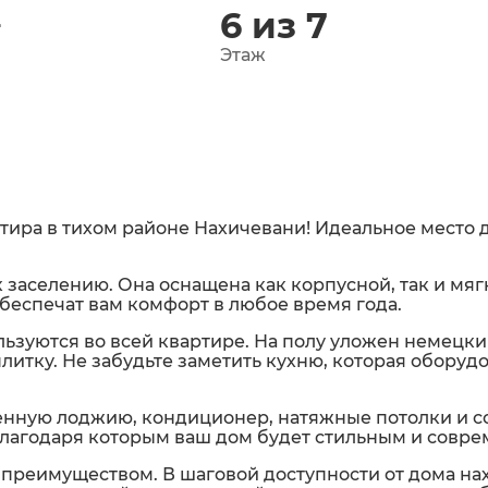
²
6 из 7
Этаж
тира в тихом районе Нахичевани! Идеальное место 
к заселению. Она оснащена как корпусной, так и мя
беспечат вам комфорт в любое время года.
уются во всей квартире. На полу уложен немецкий л
литку. Не забудьте заметить кухню, которая оборуд
енную лоджию, кондиционер, натяжные потолки и с
благодаря которым ваш дом будет стильным и совр
преимуществом. В шаговой доступности от дома на