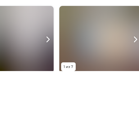
1
из
7
0 000
₽
4 550 000
₽
Шолохова, 58/80
улица 12-я Линия, 26
1
комната
Комнат
1
комната
31.8
м²
Площадь
25
м²
4 из 5
Этаж
5 из 6
ть телефон
Показать телефон