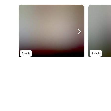
1
из
9
1
из
9
5 300 000
₽
5 40
проспект Шолохова, 54
проспект 
Комнат
1
комната
Комнат
Площадь
35
м²
Площадь
Этаж
4 из 5
Этаж
Показать телефон
Показа