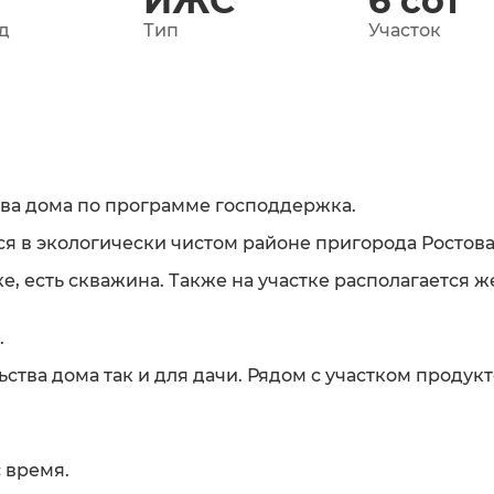
ИЖС
6
сот
д
Тип
Участок
тва дома по программе господдержка.
ся в экологически чистом районе пригорода Ростова
ке, есть скважина. Также на участке располагается 
.
ьства дома так и для дачи. Рядом с участком продук
с время.