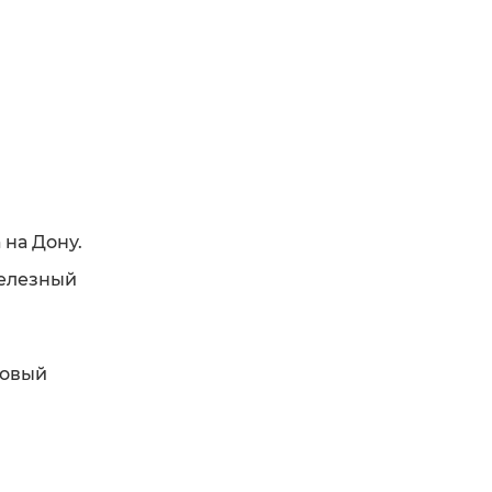
 на Дону.
железный
товый