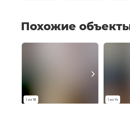
Похожие объект
1
из
18
1
из
14
8 600 000
₽
8 60
проспект Соколова, 68с2
проспект С