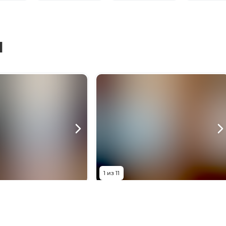
ы
1
из
11
0 000
₽
8 350 000
₽
околова, 68/118Вс2
Пушкинская улица, 163-169