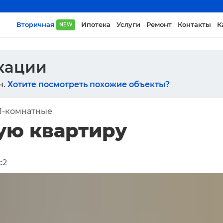
Вторичная
Ипотека
Услуги
Ремонт
Контакты
К
NEW
икации
н.
Хотите посмотреть похожие объекты?
1-комнатные
ую квартиру
с2