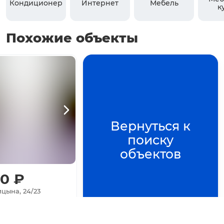
Кондиционер
Интернет
Мебель
к
Похожие объекты
Вернуться к
поиску
объектов
00
₽
цына, 24/23
3
комнаты
67.1
м²