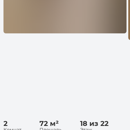
2
72
м²
18 из 22
Комнат
Площадь
Этаж