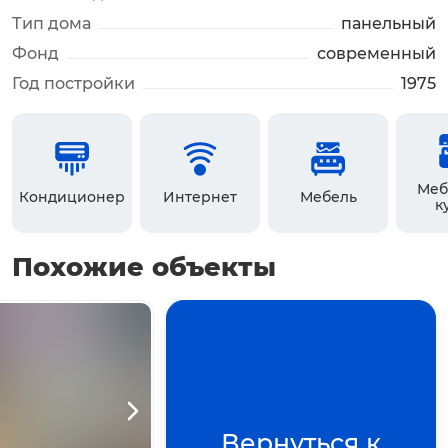
Тип дома
панельный
Фонд
современный
Год постройки
1975
Меб
Кондиционер
Интернет
Мебель
к
Похожие объекты
+
+
6
5
фото
фото
Нажмите для просмотра
Нажмите для просмотра
Вернуться к