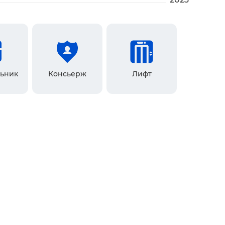
ьник
Консьерж
Лифт