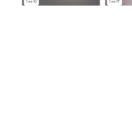
1
из
10
1
из
17
5 600 000
₽
6 00
улица 26-я Линия, 35/1
улица 26-я
Комнат
1
комната
Комнат
Площадь
30.9
м²
Площадь
Этаж
14 из 24
Этаж
Показать телефон
Показа
Однокомнатные квартиры
Домовл
Двухкомнатные квартиры
Земельн
Трехкомнатные квартиры
Коммер