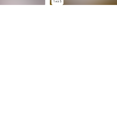
1
из
5
0 000
₽
6 000 000
₽
 Линия, 35/1
улица 26-я Линия, 35/2
1
комната
Комнат
1
комната
35
м²
Площадь
25.3
м²
24 из 25
Этаж
19 из 19
ть телефон
Показать телефон
адения
Ипотека
ые участки
Услуги
ческая недвижимость
Контакты