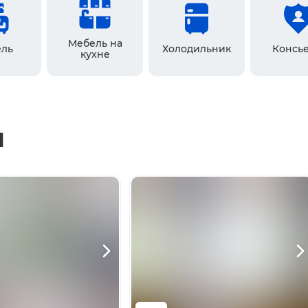
Мебель на
ль
Холодильник
Консь
кухне
ы