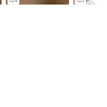
1
из
12
1
из
4
6 900 000
₽
5 200 0
улица 26-я Линия, 35/2
улица 26-я Линия,
Комнат
1
комната
Комнат
Площадь
40
м²
Площадь
Этаж
3 из 22
Этаж
Показать телефон
Показать тел
+7 800 222 81 08
9:00 — 19:00 МСК
Карьера
О нас