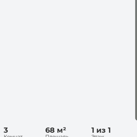
3
68
м²
1 из 1
Комнат
Площадь
Этаж