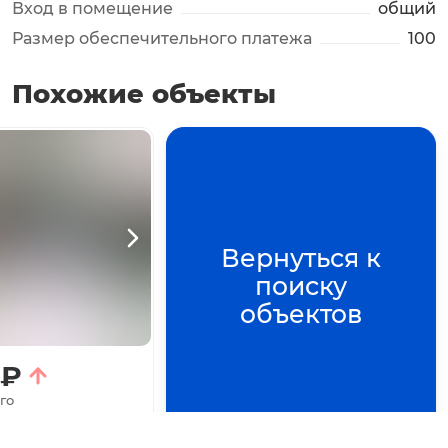
Вход в помещение
общий
Размер обеспечительного платежа
100
Похожие объекты
то
+
6
фото
Вернуться к
росмотра
Нажмите для просмотра
поиску
объектов
₽
го
314
м²