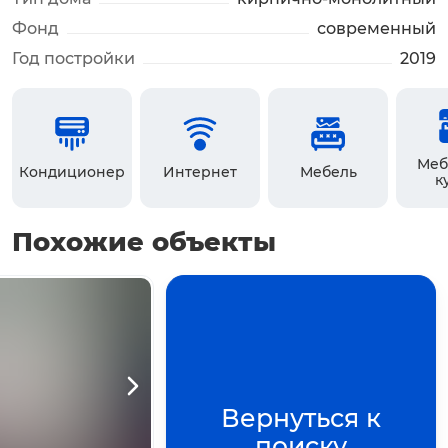
Фонд
современный
Год постройки
2019
Меб
Кондиционер
Интернет
Мебель
к
Похожие объекты
Вернуться к
поиску