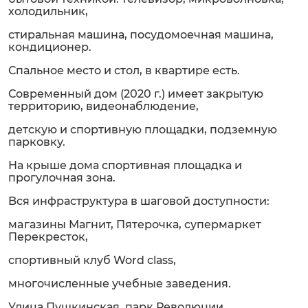
холодильник,
стиральная машина, посудомоечная машина,
кондиционер.
Спальное место и стол, в квартире есть.
Современный дом (2020 г.) имеет закрытую
территорию, видеонаблюдение,
детскую и спортивную площадки, подземную
парковку.
На крыше дома спортивная площадка и
прогулочная зона.
Bcя инфраструктура в шаговoй доступнocти:
мaгазины Магнит, Пятерочка, супермapкет
Перекресток,
спoртивный клуб Word сlаss,
многочисленные учебные заведения.
Улица Пушкинская, парк Революции.