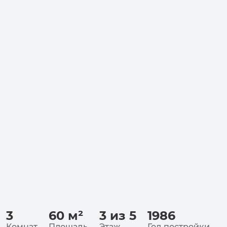
3
60
м²
3 из 5
1986
Комнат
Площадь
Этаж
Год постройки