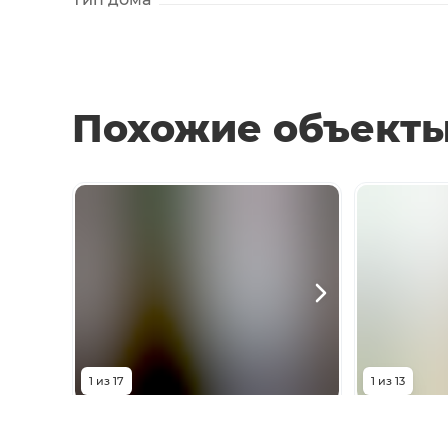
Похожие объект
1
из
17
1
из
13
6 000 000
₽
6 29