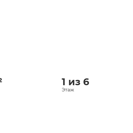
²
1 из 6
Этаж