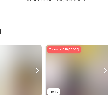
ы
Только в ЛЕНДЛОРД
1
из
14
0 000
₽
5 100 000
₽