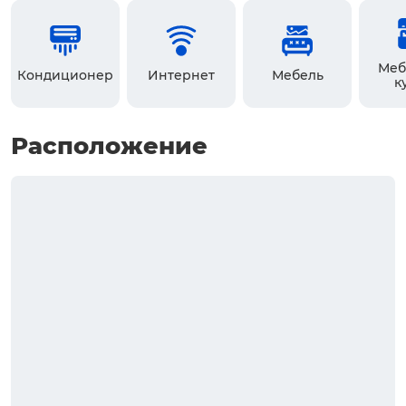
Меб
Кондиционер
Интернет
Мебель
к
Расположение