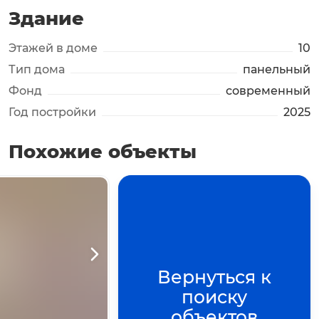
Здание
Этажей в доме
10
Тип дома
панельный
Фонд
современный
Год постройки
2025
Похожие объекты
то
+
5
+
фото
3
+
фото
2
фото
росмотра
Нажмите для просмотра
Нажмите для просмотра
Нажмите для просмотра
Вернуться к
поиску
объектов