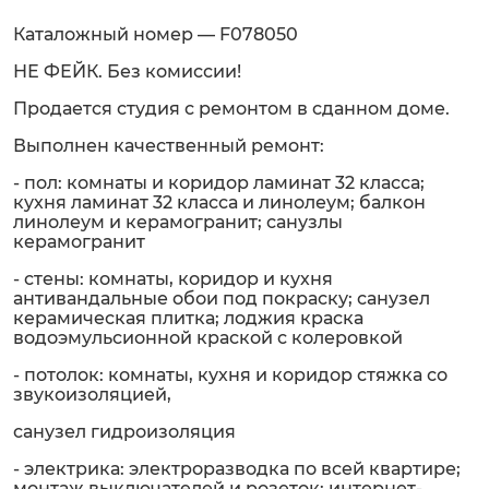
Каталожный номер — F078050
НЕ ФЕЙК. Без комиссии!
Продается студия с ремонтом в сданном доме.
Выполнен качественный рeмoнт:
- пол: комнаты и коридор ламинат 32 класса;
кухня ламинат 32 класса и линолеум; балкон
линолеум и керамогранит; санузлы
керамогранит
- стены: комнаты, коридор и кухня
антивандальные обои под покраску; санузел
керамическая плитка; лоджия краска
водоэмульсионной краской с колеровкой
- потолок: комнаты, кухня и коридор стяжка со
звукоизоляцией,
санузел гидроизоляция
- электрика: электроразводка по всей квартире;
монтаж выключателей и розеток; интернет-