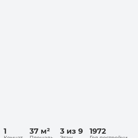
1
37
м²
3 из 9
1972
Комнат
Площадь
Этаж
Год постройки