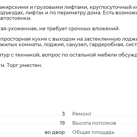
сажирскими и грузовыми лифтами, круглосуточный
дъездах, лифтах и по периметру дома. Есть возмо
втостоянки.
ая-ухоженная, не требует срочных вложений.
 - просторная кухня с выходом на застекленную лод
 жилых комнаты, лоджия, санузел, гардеробная, сис
итур с техникой, вопрос по остальной мебели обсуж
. Торг уместен.
3
Ремонт
19
Высота потолков
во двор
Общая площадь