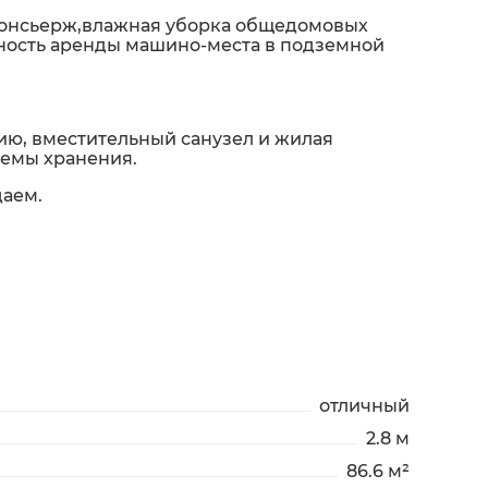
 консьерж,влажная уборка общедомовых
жность аренды машино-места в подземной
жию, вместительный санузел и жилая
темы хранения.
даем.
отличный
2.8 м
86.6 м²