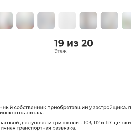
19 из 20
Этаж
нный собственник приобретавший у застройщика, п
инского капитала.
аговой доступности три школы - 103, 112 и 117, детск
ичная транспортная развязка.