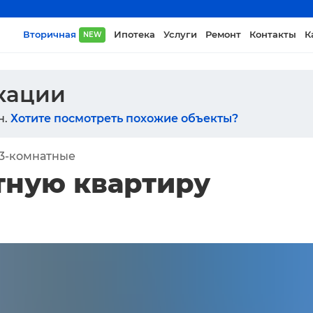
Вторичная
Ипотека
Услуги
Ремонт
Контакты
К
NEW
икации
н.
Хотите посмотреть похожие объекты?
3-комнатные
тную квартиру