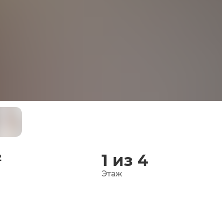
²
1 из 4
Этаж