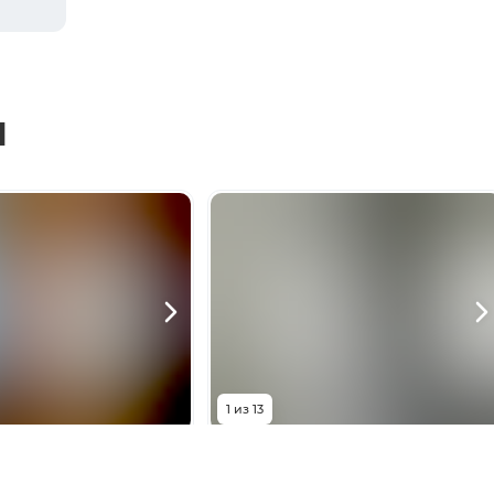
ы
1
из
13
0 000
₽
4 350 000
₽
ная улица, 6
Грушевская улица, 11А