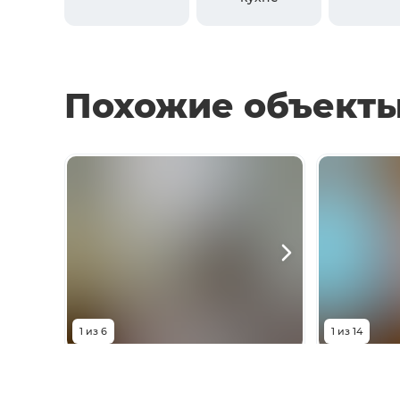
Похожие объект
1
из
6
1
из
14
4 200 000
₽
3 70
Высоковольтная улица, 4
Транспорт