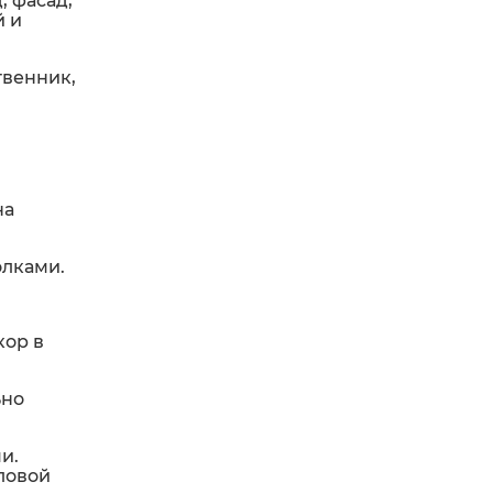
, фасад,
й и
твенник,
на
олками.
кор в
ьно
и.
гловой