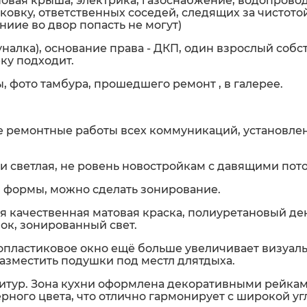
вая крыша, электрика, газоснабжение, водопровод
ковку, ответственных соседей, следящих за чистото
ниие во двор попасть не могут)
налка), основание права - ДКП, один взрослый собс
ку подходит.
ы, фото тамбура, прошедшего ремонт , в галерее.
 ремонтные работы всех коммуникаций, установле
 и светлая, не ровень новостройкам с давящими пот
 формы, можно сделать зонирование.
ся качественная матовая краска, полиуретановый де
ок, зонированный свет.
пластиковое окно ещё больше увеличивает визуал
азместить подушки под местл длятдыха.
итур. Зона кухни оформлена декоративными рейкам
ёрного цвета, что отлично гармонирует с широкой у