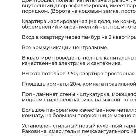
Дом прошел полный капитальный ремонт, но
внутренний двор асфальтирован, имеет пар
порядком. (Ворота на кодовым замке, посто
Квартира изолированная (не доля, не комму
обременений и ограничений нет, под ипоте
Вход в квартиру через тамбур на 2 квартир
Все коммуникации центральные.
В квартире проведены полные капитальные
качественная электрика и сантехника.
Высота потолков 3.50, квартира просторная
Площадь комнаты 20м, комната правильной
Пол - ламинат, стены - штукатурка, моющая
модном стиле неоклассика, натяжной потол
Большое панорамное качественное металло
комнату, на большом подоконнике можно р
Установлен стильный новый кухонный гарн
Раковина, смеситель и печка актуального ч