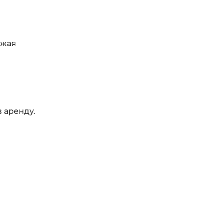
й
ожая
 аренду.