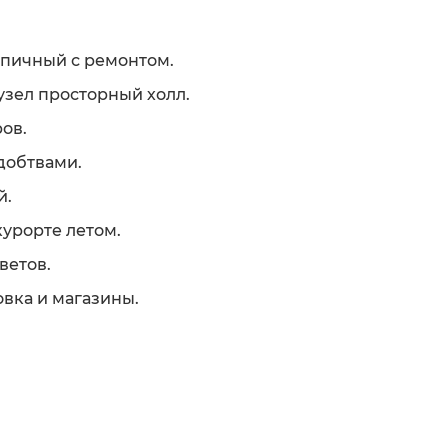
рпичный с ремонтом.
нузел просторный холл.
ров.
удобтвами.
й.
курорте летом.
ветов.
овка и магазины.