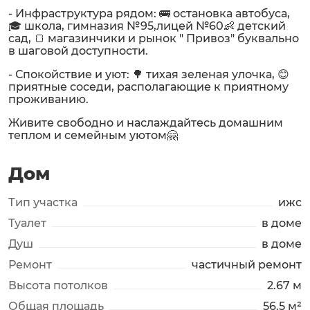
- Инфраструктура рядом: 🚌 остановка автобуса,
🎓 школа, гимназия №95,лицей №60👶 детский
сад, 🍞 магазинчики и рынок " Привоз" буквально
в шаговой доступности.
- Спокойствие и уют: 🌳 тихая зеленая улочка, 😊
приятные соседи, располагающие к приятному
проживанию.
Живите свободно и наслаждайтесь домашним
теплом и семейным уютом🤗
Дом
Тип участка
ижс
Туалет
в доме
Душ
в доме
Ремонт
частичный ремонт
Высота потолков
2.67 м
Общая площадь
56.5 м²