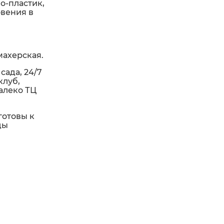
о-пластик,
овения в
махерская.
сада, 24/7
клуб,
алеко ТЦ
готовы к
ды