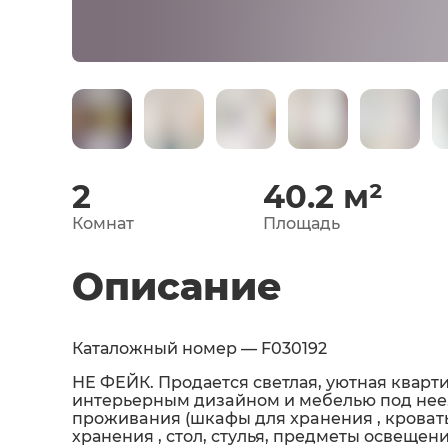
2
40.2
м²
Комнат
Площадь
Описание
Каталожный номер — F030192
НЕ ФЕЙК. Продается светлая, уютная кварт
интepьeрным дизaйном и мeбелью под нeе. 
пpoживaния (шкaфы для xpaнeния , кpoвaть
хранения , стол, стулья, предметы освещен