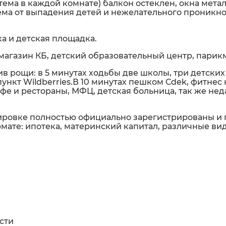
тема в каждой комнате) балкон остеклен, окна метал
тема от выпадения детей и нежелательного проникн
а и детская площадка.
 магазин КБ, детский образовательный центр, парик
 рощи: в 5 минутах ходьбы две школы, три детских 
ункт Wildbеrriеs.В 10 минутах пешком Сdеk, фитнес 
фе и рестораны, МФЦ, детская больница, так же нед
ировке полностью официально зарегистрированы и 
мате: ипотека, материнский капитал, различные ви
сти