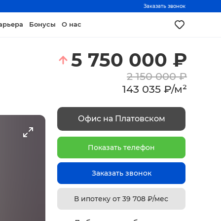
Заказать звонок
арьера
Бонусы
О нас
5 750 000
₽
2 150 000
₽
143 035
₽
/
м²
Офис на Платовском
Показать телефон
Заказать звонок
В ипотеку от
39 708
₽/мес