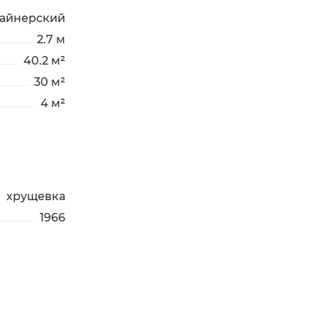
айнерский
2.7 м
40.2 м²
30 м²
4 м²
хрущевка
1966