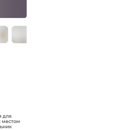
и для
с местом
льник