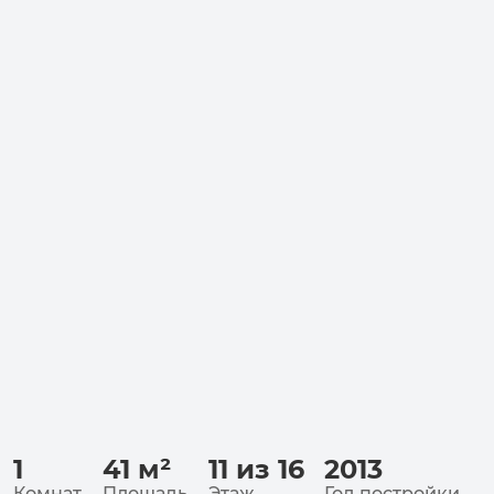
1
41
м²
11 из 16
2013
Комнат
Площадь
Этаж
Год постройки