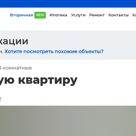
Вторичная
Ипотека
Услуги
Ремонт
Контакты
К
NEW
икации
н.
Хотите посмотреть похожие объекты?
1-комнатные
ую квартиру
2