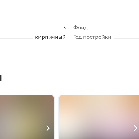
3
Фонд
кирпичный
Год постройки
ы
+
2
фото
Нажмите для просмотра