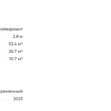
ройвариант
2.8 м
53.4 м²
26.7 м²
10.7 м²
временный
2023