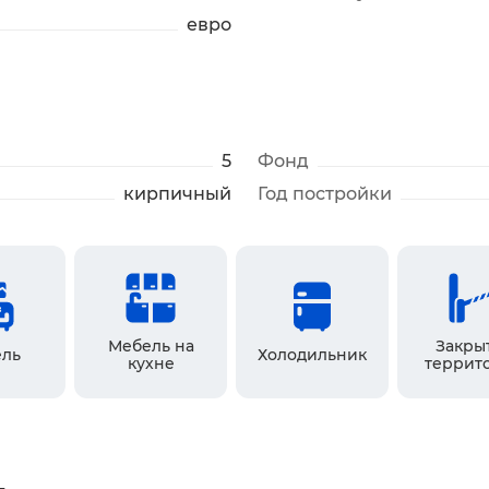
евро
5
Фонд
кирпичный
Год постройки
Мебель на
Закры
ль
Холодильник
кухне
террит