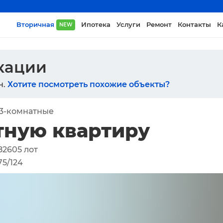
Вторичная
Ипотека
Услуги
Ремонт
Контакты
К
NEW
икации
н.
Хотите посмотреть похожие объекты?
3-комнатные
тную квартиру
82605
лот
75/124