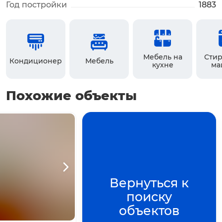
Год постройки
1883
Мебель на
Стир
Кондиционер
Мебель
кухне
ма
Похожие объекты
+
3
фото
Нажмите для просмотра
Вернуться к
поиску
объектов