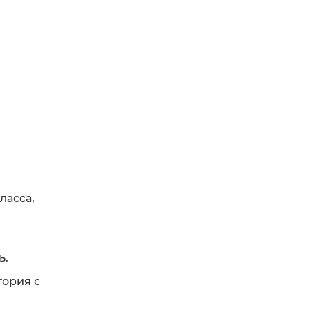
ласса,
ь.
ория с