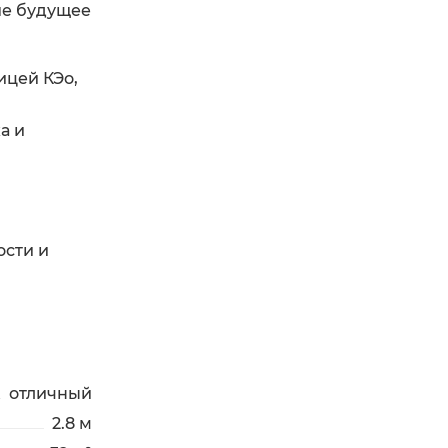
ше будущее
ицей КЭо,
а и
ости и
отличный
2.8 м