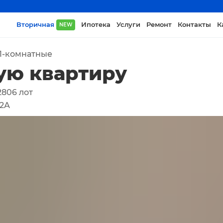
Вторичная
Ипотека
Услуги
Ремонт
Контакты
К
NEW
1-комнатные
ую квартиру
2806
лот
02А