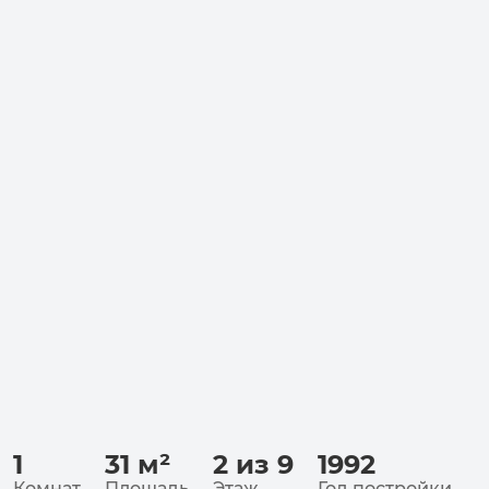
1
31
м²
2 из 9
1992
Комнат
Площадь
Этаж
Год постройки