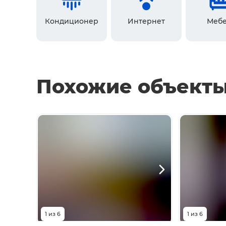
Кондиционер
Интернет
Мебе
Похожие объект
1
из
6
1
из
6