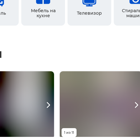
Мебель на
Стирал
ль
Телевизор
кухне
маши
ы
1
из
11