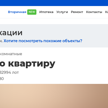
Вторичная
Ипотека
Услуги
Ремонт
Контакты
К
NEW
икации
н.
Хотите посмотреть похожие объекты?
-комнатные
ю квартиру
82994
лот
80