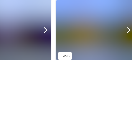
1
из
6
0 000
₽
3 500 000
₽
 переулок, 55
Мезенский переулок, 53
2.65
сот
Площадь
2.65
сот
ть телефон
Показать телефон