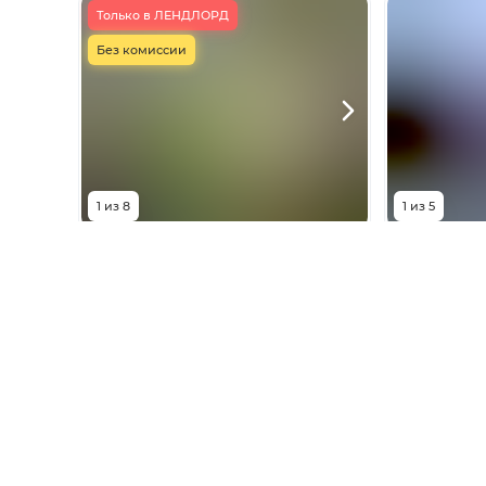
Только в ЛЕНДЛОРД
Без комиссии
1
из
8
1
из
5
3 500 000
₽
3 40
Рыночный переулок
Мезенский
Площадь
4.58
сот
Площадь
Показать телефон
Показа