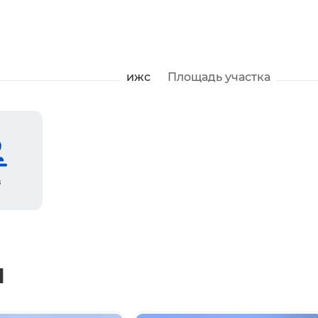
ижс
Площадь участка
з
ы