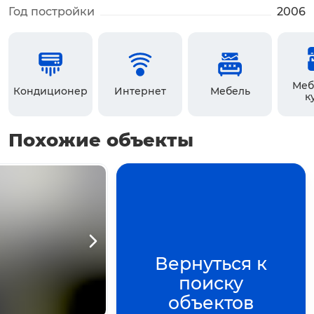
Год постройки
2006
Меб
Кондиционер
Интернет
Мебель
к
Похожие объекты
Вернуться к
поиску
объектов