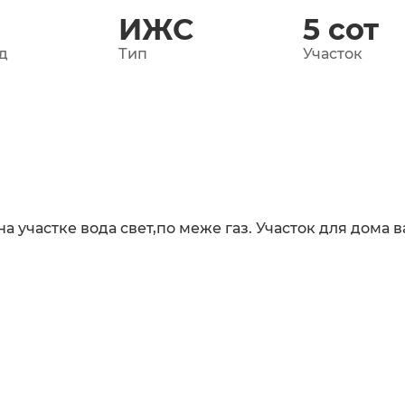
ИЖС
5
сот
д
Тип
Участок
на участке вода свет,по меже газ. Участок для дома 