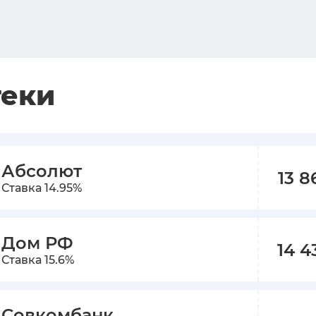
теки
Абсолют
13 8
Ставка
14.95
%
Дом РФ
14 4
Ставка
15.6
%
Совкомбанк