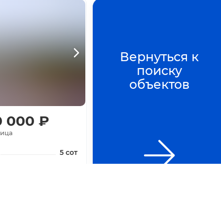
Вернуться к
поиску
объектов
0 000
₽
лица
5
сот
ть телефон