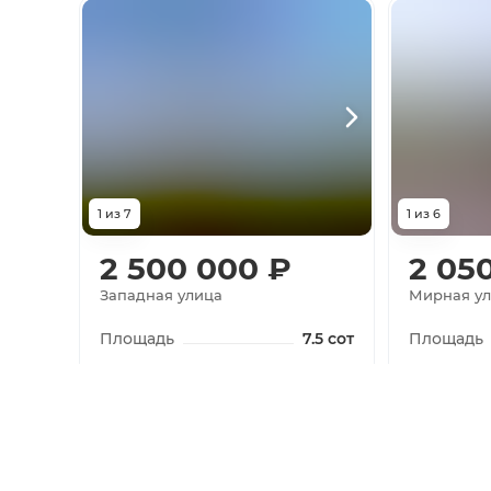
1
из
7
1
из
6
2 500 000
₽
2 05
Западная улица
Мирная у
Площадь
7.5
сот
Площадь
Показать телефон
Показа