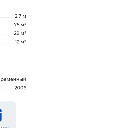
2.7 м
75 м²
29 м²
12 м²
временный
2006
ьная