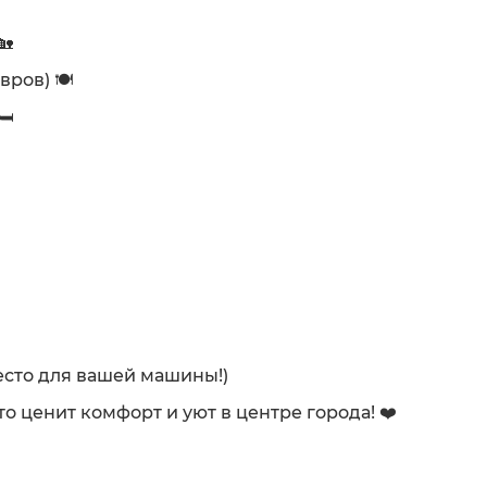
🏡
ров) 🍽️
️
️
есто для вашей машины!)
о ценит комфорт и уют в центре города! ❤️