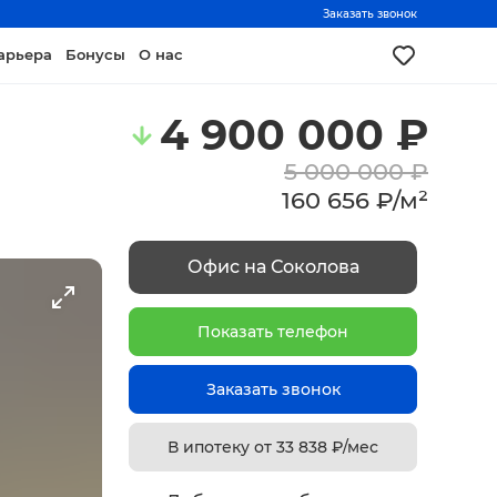
Заказать звонок
арьера
Бонусы
О нас
4 900 000
₽
5 000 000
₽
160 656
₽
/
м²
Офис на Соколова
Показать телефон
Заказать звонок
В ипотеку от
33 838
₽/мес