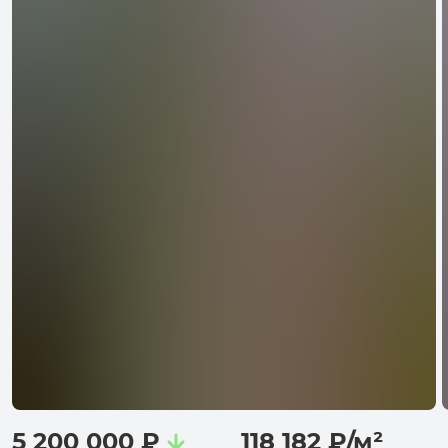
5 200 000
₽
118 182
₽
/
м²