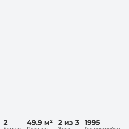
2
49.9
м²
2 из 3
1995
Комнат
Площадь
Этаж
Год постройки