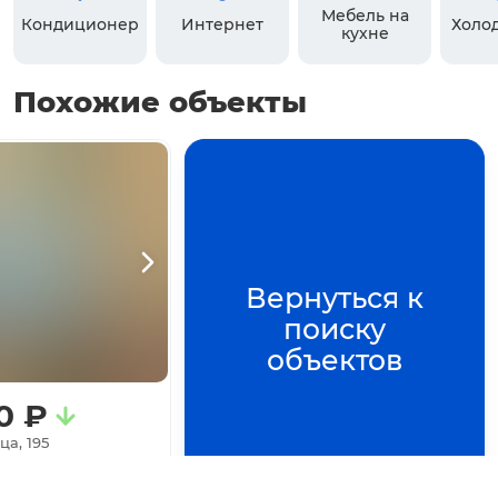
Мебель на
Кондиционер
Интернет
Холо
кухне
Похожие объекты
Вернуться к
поиску
объектов
0
₽
а, 195
2
комнаты