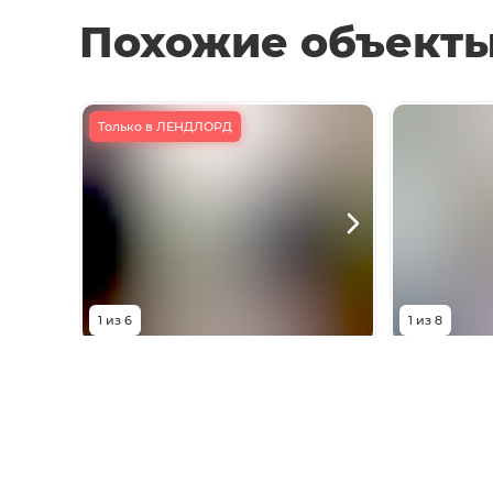
Похожие объект
Только в ЛЕНДЛОРД
1
из
6
1
из
8
5 700 000
₽
6 60
улица Думенко, 1/2
улица Лел
Комнат
3
комнаты
Комнат
Площадь
63.4
м²
Площадь