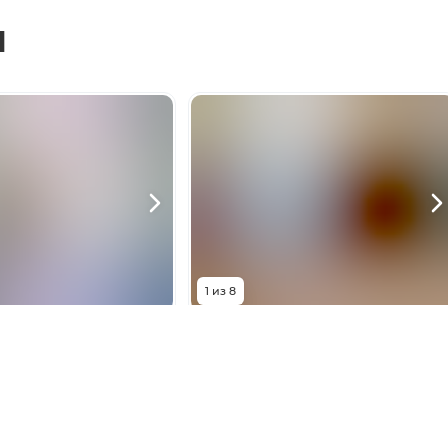
ы
1
из
8
0 000
₽
5 300 000
₽
юшенко, 5/2
улица Думенко, 1/1
3
комнаты
Комнат
3
комнаты
63
м²
Площадь
65
м²