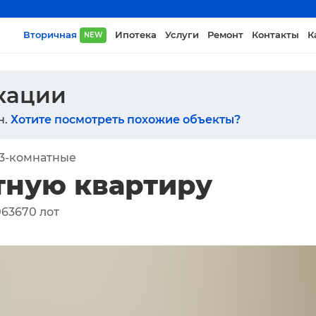
Вторичная
Ипотека
Услуги
Ремонт
Контакты
К
NEW
икации
н.
Хотите посмотреть похожие объекты?
3-комнатные
тную квартиру
063670
лот