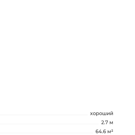
хороший
2.7 м
64.6 м²