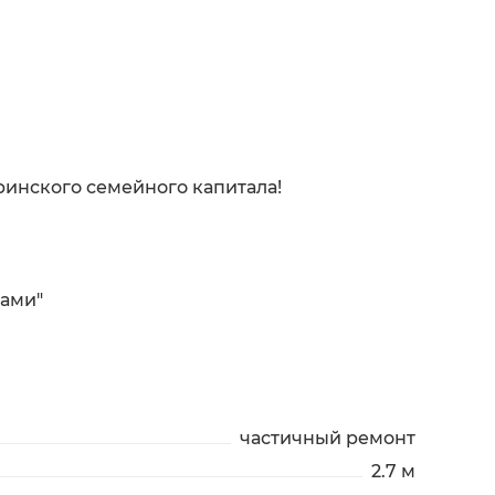
инского семейного капитала!
ками"
частичный ремонт
2.7 м