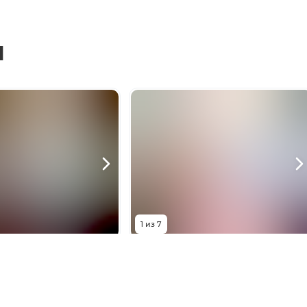
ы
+
3
фото
Нажмите для просмотра
1
из
7
00
₽
20 000
₽
осмонавтов, 36/2
бульвар Комарова, 40/2
1
комната
Комнат
1
комната