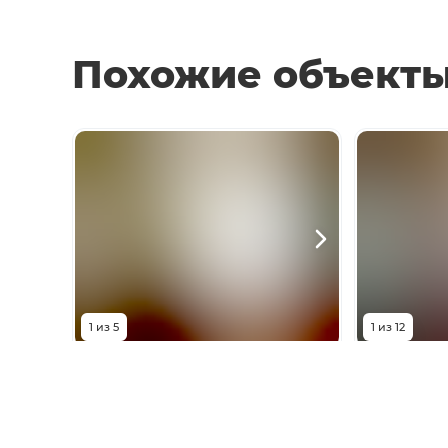
Похожие объект
1
из
5
1
из
12
19 500
₽
20 0
улица Миронова, 12/7
проспект К
Комнат
1
комната
Комнат