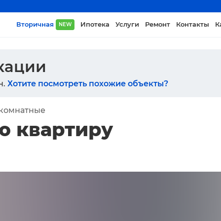
Вторичная
Ипотека
Услуги
Ремонт
Контакты
К
NEW
икации
н.
Хотите посмотреть похожие объекты?
-комнатные
ю квартиру