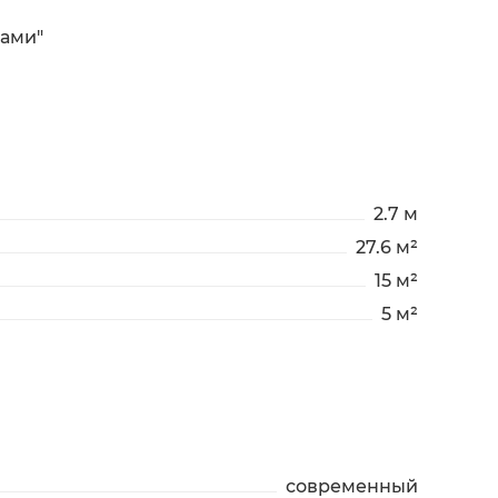
ками"
2.7 м
27.6 м²
15 м²
5 м²
современный