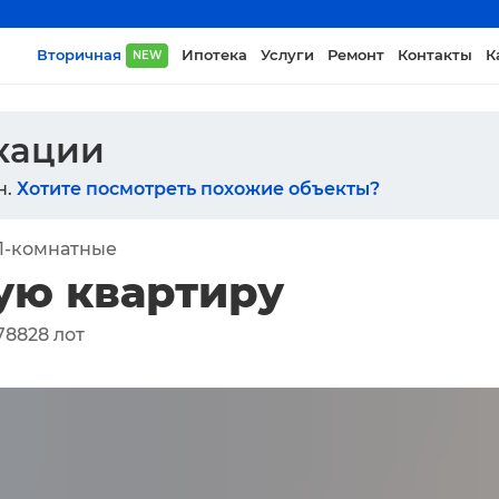
Вторичная
Ипотека
Услуги
Ремонт
Контакты
К
NEW
икации
н.
Хотите посмотреть похожие объекты?
1-комнатные
ую квартиру
78828
лот