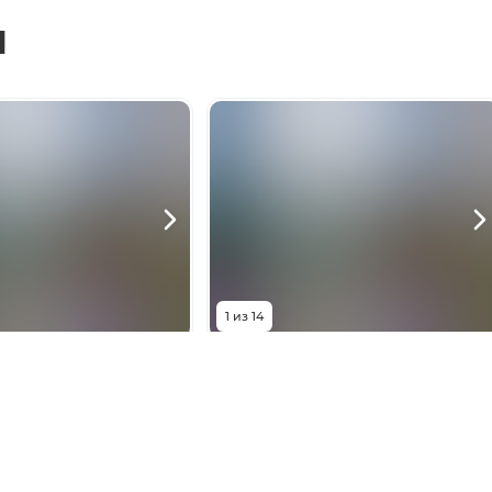
ы
1
из
14
00 000
₽
23 000 000
₽
ая улица, 124
Мичуринская улица, 124
5
комнат
Комнат
5
комнат
215
м²
Площадь
215
м²