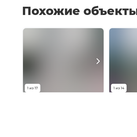
Похожие объект
1
из
17
1
из
14
23 300 000
₽
23 4
Сортовой переулок
Мичуринск
Комнат
4
комнаты
Комнат
Площадь
120
м²
Площадь