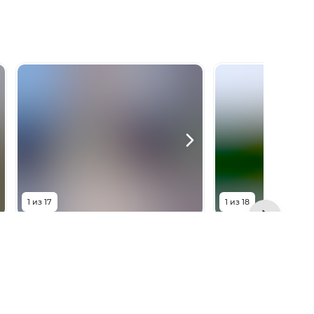
1
из
17
1
из
18
20 000 000
₽
25 000 
Араратский переулок, 21
Лесопарковая ул
Комнат
4
комнаты
Комнат
Площадь
160
м²
Площадь