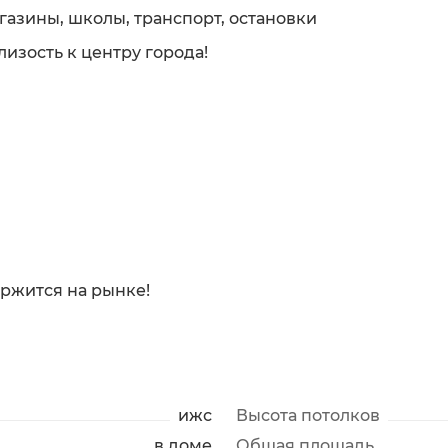
газины, школы, транспорт, остановки
лизость к центру города!
ержится на рынке!
ижс
Высота потолков
в доме
Общая площадь