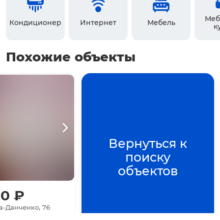
Меб
Кондиционер
Интернет
Мебель
к
Похожие объекты
Вернуться к
поиску
объектов
00
₽
-Данченко, 76