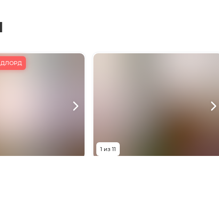
ы
ЕНДЛОРД
+
3
фото
Нажмите для просмотра
1
из
11
00
₽
28 000
₽
 Линия, 83/75
Берберовская улица, 8с2
1
комната
Комнат
1
комната
41.42
м²
Площадь
39.3
м²