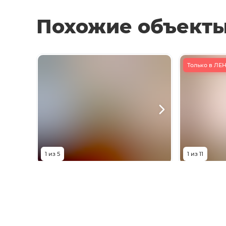
Похожие объект
Только в Л
1
из
5
1
из
11
23 000
₽
27 0
улица 22-я Линия, 35
улица 35-я
Комнат
1
комната
Комнат
Площадь
36
м²
Площадь