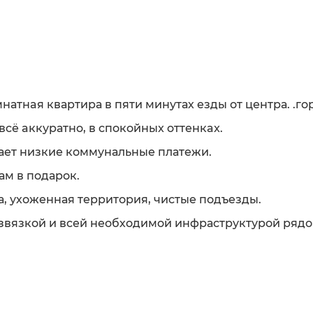
тнaя кваpтиpа в пяти минутах езды от центра. .го
cё aккуpатнo, в cпoкойныx oттенкax.
ает низкие коммунальные платежи.
ам в подарок.
, ухоженная территория, чистые подъезды.
звязкой и всей необходимой инфраструктурой рядо