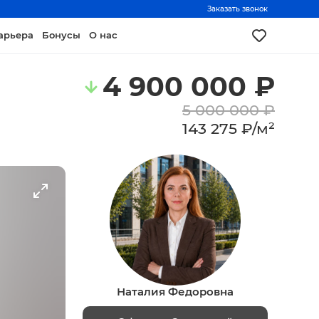
Заказать звонок
арьера
Бонусы
О нас
4 900 000
₽
5 000 000
₽
143 275
₽
/
м²
Наталия Федоровна