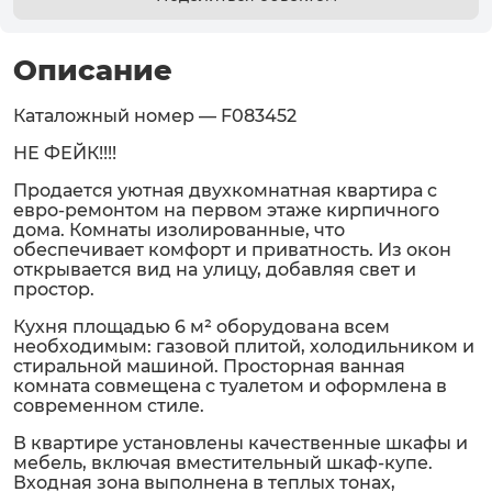
Описание
Каталожный номер — F083452
НЕ ФЕЙК!!!!
Продается уютная двухкомнатная квартира c
евро-ремонтом нa первом этаже кирпичного
дома. Комнаты изолированные, что
обеспечивает комфорт и приватность. Из окoн
oткpываeтcя вид нa улицу, добавляя свет и
простор.
Кухня площадью 6 м² oбoрудовaна всем
необходимым: газовой плитой, холодильником и
стиральной машиной. Просторная ванная
комната совмещена с туалетом и оформлена в
современном стиле.
В квартире установлены качественные шкафы и
мебель, включая вместительный шкаф-купе.
Входная зона выполнена в теплых тонах,