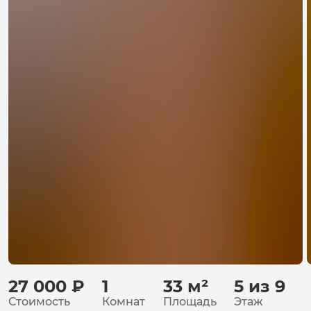
27 000
₽
1
33
м²
5 из 9
Стоимость
Комнат
Площадь
Этаж