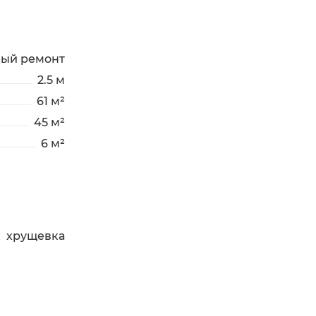
ный ремонт
2.5 м
61 м²
45 м²
6 м²
хрущевка