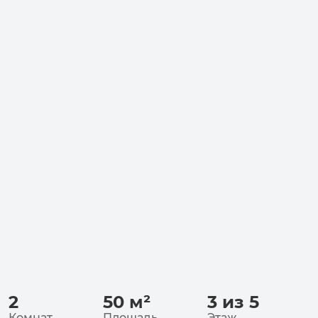
2
50
м²
3 из 5
Комнат
Площадь
Этаж